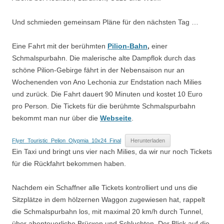
Und schmieden gemeinsam Pläne für den nächsten Tag …
Eine Fahrt mit der berühmten
Pilion-Bahn
,
einer
Schmalspurbahn. Die malerische alte Dampflok durch das
schöne Pilion-Gebirge fährt in der Nebensaison nur an
Wochenenden von Ano Lechonia zur Endstation nach Milies
und zurück. Die Fahrt dauert 90 Minuten und kostet 10 Euro
pro Person. Die Tickets für die berühmte Schmalspurbahn
bekommt man nur über die
Webseite
.
Flyer_Touristic_Pelion_Olypmia_10x24_Final
Herunterladen
Ein Taxi und bringt uns vier nach Milies, da wir nur noch Tickets
für die Rückfahrt bekommen haben.
Nachdem ein Schaffner alle Tickets kontrolliert und uns die
Sitzplätze in dem hölzernen Waggon zugewiesen hat, rappelt
die Schmalspurbahn los, mit maximal 20 km/h durch Tunnеl,
über abenteuerliche Βrücкen und Schluchten. Der Blick auf die