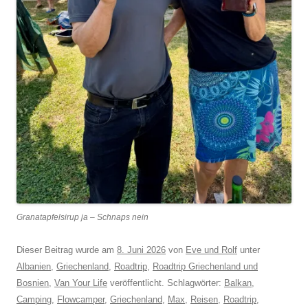
Granatapfelsirup ja – Schnaps nein
Dieser Beitrag wurde am
8. Juni 2026
von
Eve und Rolf
unter
Albanien
,
Griechenland
,
Roadtrip
,
Roadtrip Griechenland und
Bosnien
,
Van Your Life
veröffentlicht. Schlagwörter:
Balkan
,
Camping
,
Flowcamper
,
Griechenland
,
Max
,
Reisen
,
Roadtrip
,