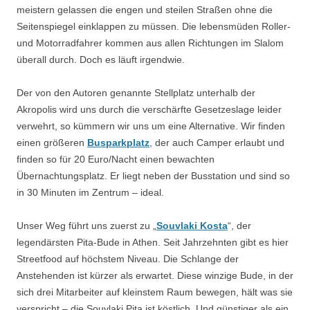
meistern gelassen die engen und steilen Straßen ohne die
Seitenspiegel einklappen zu müssen. Die lebensmüden Roller-
und Motorradfahrer kommen aus allen Richtungen im Slalom
überall durch. Doch es läuft irgendwie.
Der von den Autoren genannte Stellplatz unterhalb der
Akropolis wird uns durch die verschärfte Gesetzeslage leider
verwehrt, so kümmern wir uns um eine Alternative. Wir finden
einen größeren
Busparkplatz
, der auch Camper erlaubt und
finden so für 20 Euro/Nacht einen bewachten
Übernachtungsplatz. Er liegt neben der Busstation und sind so
in 30 Minuten im Zentrum – ideal.
Unser Weg führt uns zuerst zu „
Souvlaki Kosta
“, der
legendärsten Pita-Bude in Athen. Seit Jahrzehnten gibt es hier
Streetfood auf höchstem Niveau. Die Schlange der
Anstehenden ist kürzer als erwartet. Diese winzige Bude, in der
sich drei Mitarbeiter auf kleinstem Raum bewegen, hält was sie
verspricht – die Souvlaki Pita ist köstlich. Und günstiger als ein