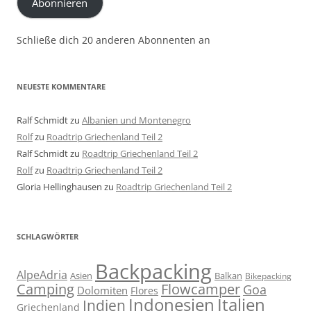
Abonnieren
Schließe dich 20 anderen Abonnenten an
NEUESTE KOMMENTARE
Ralf Schmidt
zu
Albanien und Montenegro
Rolf
zu
Roadtrip Griechenland Teil 2
Ralf Schmidt
zu
Roadtrip Griechenland Teil 2
Rolf
zu
Roadtrip Griechenland Teil 2
Gloria Hellinghausen
zu
Roadtrip Griechenland Teil 2
SCHLAGWÖRTER
Backpacking
AlpeAdria
Asien
Balkan
Bikepacking
Flowcamper
Camping
Goa
Dolomiten
Flores
Indonesien
Italien
Indien
Griechenland