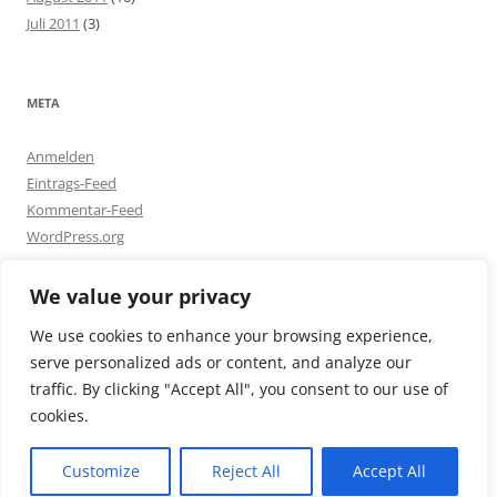
Juli 2011
(3)
META
Anmelden
Eintrags-Feed
Kommentar-Feed
WordPress.org
We value your privacy
We use cookies to enhance your browsing experience,
serve personalized ads or content, and analyze our
Beiträge
Stolz präsentiert von WordPress
traffic. By clicking "Accept All", you consent to our use of
cookies.
Abonnieren
Customize
Reject All
Accept All