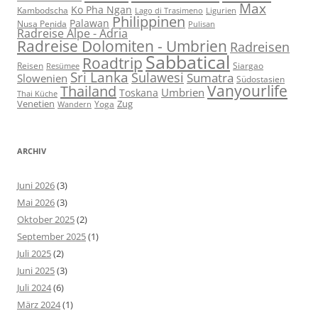
Max
Ko Pha Ngan
Kambodscha
Lago di Trasimeno
Ligurien
Philippinen
Palawan
Nusa Penida
Pulisan
Radreise Alpe - Adria
Radreise Dolomiten - Umbrien
Radreisen
Sabbatical
Roadtrip
Reisen
Siargao
Resümee
Sri Lanka
Sulawesi
Sumatra
Slowenien
Südostasien
Vanyourlife
Thailand
Umbrien
Toskana
Thai Küche
Venetien
Zug
Yoga
Wandern
ARCHIV
Juni 2026
(3)
Mai 2026
(3)
Oktober 2025
(2)
September 2025
(1)
Juli 2025
(2)
Juni 2025
(3)
Juli 2024
(6)
März 2024
(1)