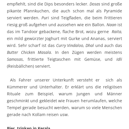
empfiehlt, sind die Dips besonders lecker.
Dosas
sind große
pikante Pfannkuchen, die auch schon mal als Pyramide
serviert werden.
Puri
sind Teigfladen, die beim Frittieren
riesig groß aufgehen und aussehen wie ein Ballon.
Naan
ist
das im Tandoor gebackene, flache Brot, wozu gerne
Raita,
ein mild gewürzter Joghurt mit Gurke und Ananas, serviert
wird. Sehr scharf ist das
Curry Vindaloo, Dhal
und auch das
Butter Chicken Masala.
In den Zügen werden meistens
Samosas
, frittierte Teigtaschen mit Gemüse, und
Idli
(Reisbällchen) serviert.
Als Fahrer unserer Unterkunft versteht er sich als
Kümmerer und Unterhalter. Er erklärt uns die religiösen
Rituale zum Beispiel, warum Jungen und Männer
geschminkt und gekleidet wie Frauen herumlaufen, welche
Tempel gerade besucht werden, warum so viele Menschen
gerade nach Kollam reisen usw.
Bier trinken in Kerala