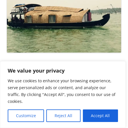
Schon beim Anblick des Bootes sind wir verzückt und
stauen noch mehr, als wir hineinklettern … ein mit Ananas,
We value your privacy
Bananen und Mandarinen belegter Teller auf einem netten
We use cookies to enhance your browsing experience,
Tisch, 2 Stühle davor, blaue Sitzkissen mit orientalischen
serve personalized ads or content, and analyze our
Ornamenten, bunte Teppiche … wow , wir sind platt,
traffic. By clicking "Accept All", you consent to our use of
schauen uns direkt die beiden Schlafzimmer und die
cookies.
Bordküche an, in der die beiden alten, eher zahnlosen
Männer für uns kochen.
Abonnieren
Customize
Reject All
Accept All