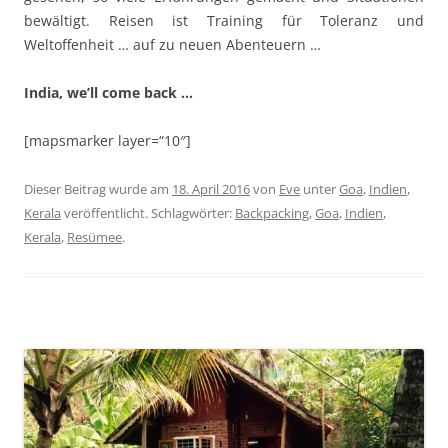
bewältigt. Reisen ist Training für Toleranz und
Weltoffenheit … auf zu neuen Abenteuern …
India, we’ll come back …
[mapsmarker layer=“10″]
Dieser Beitrag wurde am
18. April 2016
von
Eve
unter
Goa
,
Indien
,
Kerala
veröffentlicht. Schlagwörter:
Backpacking
,
Goa
,
Indien
,
Kerala
,
Resümee
.