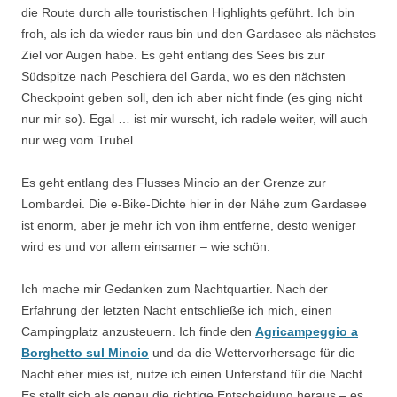
die Route durch alle touristischen Highlights geführt. Ich bin
froh, als ich da wieder raus bin und den Gardasee als nächstes
Ziel vor Augen habe. Es geht entlang des Sees bis zur
Südspitze nach Peschiera del Garda, wo es den nächsten
Checkpoint geben soll, den ich aber nicht finde (es ging nicht
nur mir so). Egal … ist mir wurscht, ich radele weiter, will auch
nur weg vom Trubel.
Es geht entlang des Flusses Mincio an der Grenze zur
Lombardei. Die e-Bike-Dichte hier in der Nähe zum Gardasee
ist enorm, aber je mehr ich von ihm entferne, desto weniger
wird es und vor allem einsamer – wie schön.
Ich mache mir Gedanken zum Nachtquartier. Nach der
Erfahrung der letzten Nacht entschließe ich mich, einen
Campingplatz anzusteuern. Ich finde den
Agricampeggio a
Borghetto sul Mincio
und da die Wettervorhersage für die
Nacht eher mies ist, nutze ich einen Unterstand für die Nacht.
Es stellt sich als genau die richtige Entscheidung heraus – es