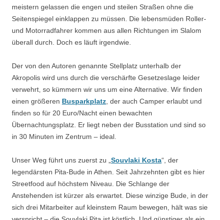
meistern gelassen die engen und steilen Straßen ohne die
Seitenspiegel einklappen zu müssen. Die lebensmüden Roller-
und Motorradfahrer kommen aus allen Richtungen im Slalom
überall durch. Doch es läuft irgendwie.
Der von den Autoren genannte Stellplatz unterhalb der
Akropolis wird uns durch die verschärfte Gesetzeslage leider
verwehrt, so kümmern wir uns um eine Alternative. Wir finden
einen größeren
Busparkplatz
, der auch Camper erlaubt und
finden so für 20 Euro/Nacht einen bewachten
Übernachtungsplatz. Er liegt neben der Busstation und sind so
in 30 Minuten im Zentrum – ideal.
Unser Weg führt uns zuerst zu „
Souvlaki Kosta
“, der
legendärsten Pita-Bude in Athen. Seit Jahrzehnten gibt es hier
Streetfood auf höchstem Niveau. Die Schlange der
Anstehenden ist kürzer als erwartet. Diese winzige Bude, in der
sich drei Mitarbeiter auf kleinstem Raum bewegen, hält was sie
verspricht – die Souvlaki Pita ist köstlich. Und günstiger als ein