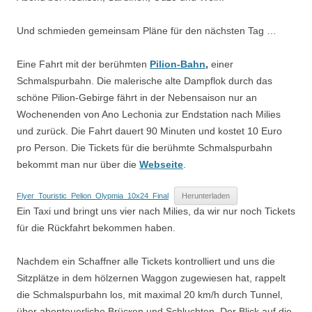
Und schmieden gemeinsam Pläne für den nächsten Tag …
Eine Fahrt mit der berühmten
Pilion-Bahn
,
einer
Schmalspurbahn. Die malerische alte Dampflok durch das
schöne Pilion-Gebirge fährt in der Nebensaison nur an
Wochenenden von Ano Lechonia zur Endstation nach Milies
und zurück. Die Fahrt dauert 90 Minuten und kostet 10 Euro
pro Person. Die Tickets für die berühmte Schmalspurbahn
bekommt man nur über die
Webseite
.
Flyer_Touristic_Pelion_Olypmia_10x24_Final
Herunterladen
Ein Taxi und bringt uns vier nach Milies, da wir nur noch Tickets
für die Rückfahrt bekommen haben.
Nachdem ein Schaffner alle Tickets kontrolliert und uns die
Sitzplätze in dem hölzernen Waggon zugewiesen hat, rappelt
die Schmalspurbahn los, mit maximal 20 km/h durch Tunnеl,
über abenteuerliche Βrücкen und Schluchten. Der Blick auf die