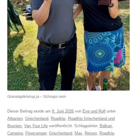
Granatapfelsirup ja – Schnaps nein
Dieser Beitrag wurde am
8. Juni 2026
von
Eve und Rolf
unter
Albanien
,
Griechenland
,
Roadtrip
,
Roadtrip Griechenland und
Bosnien
,
Van Your Life
veröffentlicht. Schlagwörter:
Balkan
,
Camping
,
Flowcamper
,
Griechenland
,
Max
,
Reisen
,
Roadtrip
,