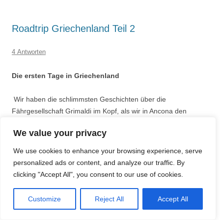
Roadtrip Griechenland Teil 2
4 Antworten
Die ersten Tage in Griechenland
Wir haben die schlimmsten Geschichten über die
Fährgesellschaft Grimaldi im Kopf, als wir in Ancona den
Fährhafen ansteuern. Aber es kommt alles anders …
We value your privacy
Der CheckIn geht ratzfatz. Die Fähre ist halbleer. Unsere
We use cookies to enhance your browsing experience, serve
Doppelkabine sauber. Das Restaurant top und außer uns nur
personalized ads or content, and analyze our traffic. By
wenige Mitreisende – das kennen wir anders. Am Abend des
clicking "Accept All", you consent to our use of cookies.
nächsten Tages legen wir in Igoumenitsa an und steuern – wie
im letzten Jahr – den in der Nähe gelegenen
Campingplatz
Abonnieren
Customize
Reject All
Accept All
Elena‘s Beach
an und verbringen dort die ersten Tage.