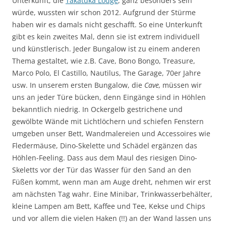
Unterkunft, die
Takatuka Lodge
, ganz besonders sein
würde, wussten wir schon 2012. Aufgrund der Stürme
haben wir es damals nicht geschafft. So eine Unterkunft
gibt es kein zweites Mal, denn sie ist extrem individuell
und künstlerisch. Jeder Bungalow ist zu einem anderen
Thema gestaltet, wie z.B. Cave, Bono Bongo, Treasure,
Marco Polo, El Castillo, Nautilus, The Garage, 70er Jahre
usw. In unserem ersten Bungalow, die
Cave,
müssen wir
uns an jeder Türe bücken, denn Eingänge sind in Höhlen
bekanntlich niedrig. In Ockergelb gestrichene und
gewölbte Wände mit Lichtlöchern und schiefen Fenstern
umgeben unser Bett, Wandmalereien und Accessoires wie
Fledermäuse, Dino-Skelette und Schädel ergänzen das
Höhlen-Feeling. Dass aus dem Maul des riesigen Dino-
Skeletts vor der Tür das Wasser für den Sand an den
Füßen kommt, wenn man am Auge dreht, nehmen wir erst
am nächsten Tag wahr. Eine Minibar, Trinkwasserbehälter,
kleine Lampen am Bett, Kaffee und Tee, Kekse und Chips
und vor allem die vielen Haken (!!) an der Wand lassen uns