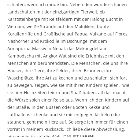
schlafen, wenn ich müde bin. Neben den wunderschönen
Landschaften mit der einzigartigen Tierwelt, ob
Karststeinberge mit Reisfeldern mit der Halong Bucht in
Vietnam, weiße Strände auf den Molukken, bunte
Korallenriffe und Großfische auf Papua, Vulkane auf Flores,
Nashörner und Krokodile im Dschungel mit dem
Annapurna-Massiv in Nepal, das Mekongdelta in
Kambodscha mit Angkor Wat sind die Erlebnisse mit den
Menschen am berührendsten. Die Menschen, die uns ihre
Häuser, ihre Tiere, ihre Felder, ihren Brunnen, ihre
Waschplätze, ihre Art zu kochen und zu schlafen, sich fort
zu bewegen, zeigen, wie sie mit ihren Kindern spielen, wie
sie hier Hochzeiten feiern und Spaß haben, all das macht
die Würze solch einer Reise aus. Wenn ich den Kindern auf
der Straße, in den Bussen oder Booten Kekse und
Luftballons schenke und sie mir entgegen lächeln oder
staunen, geht mein Herz auf. So sorge ich immer für einen
Vorrat in meinem Rucksack. Ich liebe diese Abwechslung,
bin neugierig auf die Welt. DAS IST LEBEN!