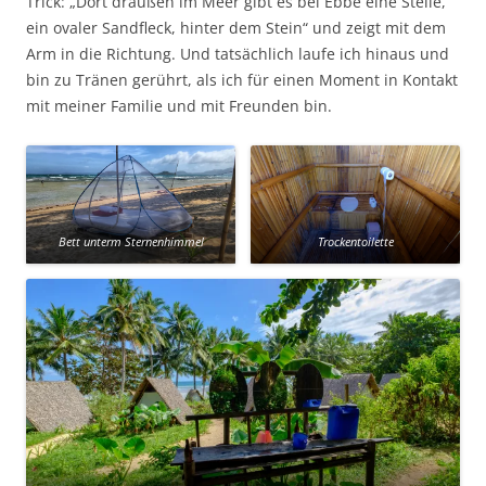
Trick: „Dort draußen im Meer gibt es bei Ebbe eine Stelle,
ein ovaler Sandfleck, hinter dem Stein“ und zeigt mit dem
Arm in die Richtung. Und tatsächlich laufe ich hinaus und
bin zu Tränen gerührt, als ich für einen Moment in Kontakt
mit meiner Familie und mit Freunden bin.
Bett unterm Sternenhimmel
Trockentoilette