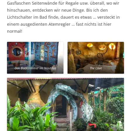
Gasflaschen Seitenwände für Regale usw. überall, wo wir
hinschauen, entdecken wir neue Dinge. Bis ich den
Lichtschalter im Bad finde, dauert es etwas … versteckt in
einem ausgedienten Atemregler … fast nichts ist hier
normal!
Das Badezimmer im Nautilus
The Cave