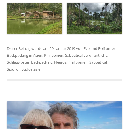
Dieser Beitrag wurde am
29. Januar 2019
von
Eve und Rolf
unter
Backpacking in Asien
,
Philippinen
,
Sabbatical
veröffentlicht.
Schlagwörter:
Backpacking
,
Negros
,
Philippinen
,
Sabbatical
,
Siquijor
,
Südostasien
.