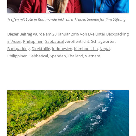
Treffen mit Lata in Kathmandu inkl. einer kleinen Spende für ihre Stiftung
Dieser Beitrag wurde am
28. Januar 2019
von
Eve
unter
Backpacking
in Asien
,
Philippinen
,
Sabbatical
veröffentlicht. Schlagwörter:
Backpacking
,
Direkthilfe
,
Indonesien
,
Kambodscha
,
Nepal
,
Philippinen
,
Sabbatical
,
Spenden
,
Thailand
,
Vietnam
.