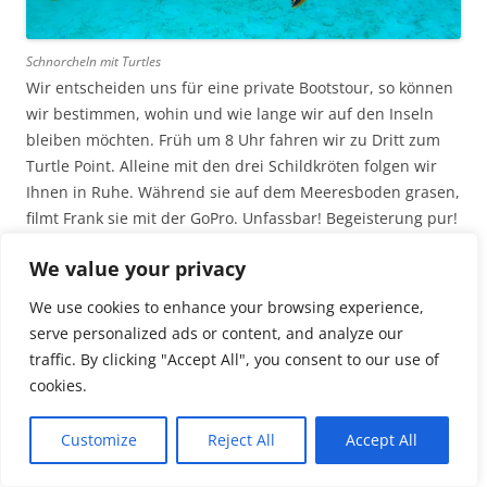
Schnorcheln mit Turtles
Wir entscheiden uns für eine private Bootstour, so können
wir bestimmen, wohin und wie lange wir auf den Inseln
bleiben möchten. Früh um 8 Uhr fahren wir zu Dritt zum
Turtle Point. Alleine mit den drei Schildkröten folgen wir
Ihnen in Ruhe. Während sie auf dem Meeresboden grasen,
filmt Frank sie mit der GoPro. Unfassbar! Begeisterung pur!
Die Schildkröten, die sich scheinbar nicht an uns stören,
We value your privacy
schwimmen zum Atmen kurz nach oben und tauchen
wieder ab. Eine Stunde später ist es mit der Ruhe vorbei.
We use cookies to enhance your browsing experience,
Jede Menge Ausflugsboote sind auf der Suche nach den
serve personalized ads or content, and analyze our
Schildkröten. Da sind wir schon weg. Auf German Island
traffic. By clicking "Accept All", you consent to our use of
wird unser Mittagessen zubereitet, während wir in
cookies.
Hängematten oder auf Liegen entspannen können. Auch
hier ist es fast menschenleer. Unsere Bootsmänner
Abonnieren
Customize
Reject All
Accept All
schnitzen Tomaten zu Schwänen, grillen Fisch und
Hühnchen. An weiteren Riffen Schnorcheln wir im fast