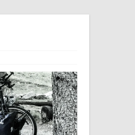
FRANKREICH ROADTRIP ZUR
WILDEN ARDÈCHE SCHLUCHT
SIZILIEN
SLOWENIEN
ROADTRIP APULIEN –
GRIECHENLAND – BALKAN
ROADTRIP GRIECHENLAND UND