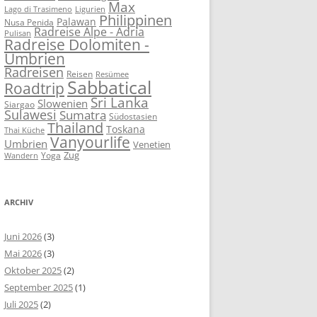
Max
Lago di Trasimeno
Ligurien
Philippinen
Palawan
Nusa Penida
Radreise Alpe - Adria
Pulisan
Radreise Dolomiten -
Umbrien
Radreisen
Reisen
Resümee
Sabbatical
Roadtrip
Sri Lanka
Slowenien
Siargao
Sulawesi
Sumatra
Südostasien
Thailand
Toskana
Thai Küche
Vanyourlife
Umbrien
Venetien
Zug
Yoga
Wandern
ARCHIV
Juni 2026
(3)
Mai 2026
(3)
Oktober 2025
(2)
September 2025
(1)
Juli 2025
(2)