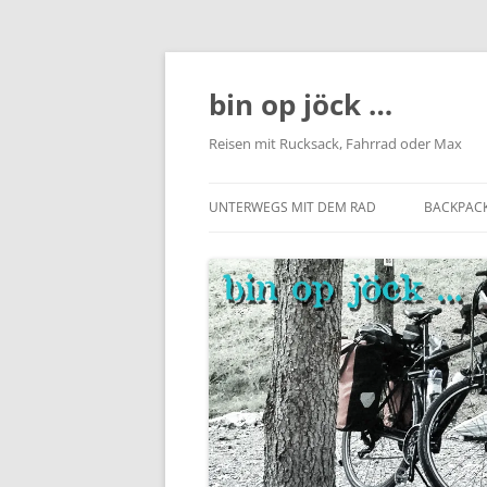
Zum
Inhalt
springen
bin op jöck …
Reisen mit Rucksack, Fahrrad oder Max
UNTERWEGS MIT DEM RAD
BACKPACK
RADREISEN
NEPAL
RADREIS
BIKEPACKING
MALAYSI
RADREIS
BERGISCHES LAND
KAMBOD
LOMBAR
PHILIPPI
VIETNAM
INDONES