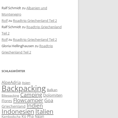
Ralf Schmidt
zu
Albanien und
Montenegro
Rolf
zu
Roadtrip Griechenland Teil 2
Ralf Schmidt
zu
Roadtrip Griechenland
Teil 2
Rolf
zu
Roadtrip Griechenland Teil 2
Gloria Hellinghausen
zu
Roadtrip
Griechenland Teil 2
SCHLAGWÖRTER
AlpeAdria
Asien
Backpacking
Balkan
Camping
Dolomiten
Bikepacking
Flowcamper
Goa
Flores
Indien
Griechenland
Indonesien
Italien
Ko Pha Ngan
Kambodscha