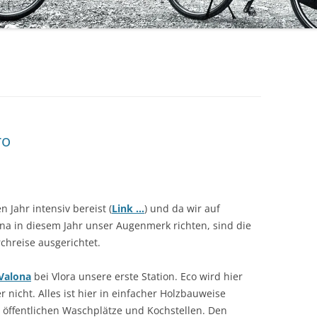
PAPUA
RAJASTHAN
D
MOLUKKEN
VARANASI
A
FLORES
KERALA
BALI
GOA
ro
SUMATRA
SULAWESI
 Jahr intensiv bereist (
Link …
) und da wir auf
a in diesem Jahr unser Augenmerk richten, sind die
chreise ausgerichtet.
Valona
bei Vlora unsere erste Station. Eco wird hier
r nicht. Alles ist hier in einfacher Holzbauweise
e öffentlichen Waschplätze und Kochstellen. Den