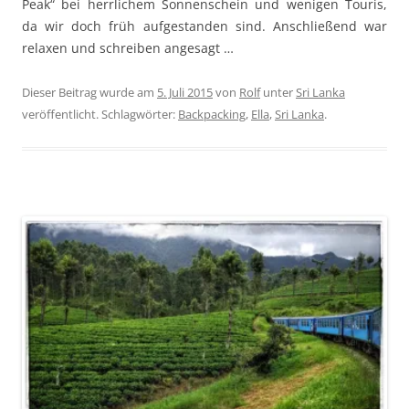
Peak“ bei herrlichem Sonnenschein und wenigen Touris,
da wir doch früh aufgestanden sind. Anschließend war
relaxen und schreiben angesagt …
Dieser Beitrag wurde am
5. Juli 2015
von
Rolf
unter
Sri Lanka
veröffentlicht. Schlagwörter:
Backpacking
,
Ella
,
Sri Lanka
.