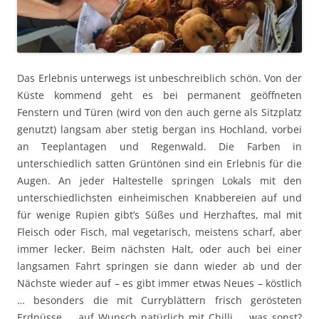
Das Erlebnis unterwegs ist unbeschreiblich schön. Von der
Küste kommend geht es bei permanent geöffneten
Fenstern und Türen (wird von den auch gerne als Sitzplatz
genutzt) langsam aber stetig bergan ins Hochland, vorbei
an Teeplantagen und Regenwald. Die Farben in
unterschiedlich satten Grüntönen sind ein Erlebnis für die
Augen. An jeder Haltestelle springen Lokals mit den
unterschiedlichsten einheimischen Knabbereien auf und
für wenige Rupien gibt’s Süßes und Herzhaftes, mal mit
Fleisch oder Fisch, mal vegetarisch, meistens scharf, aber
immer lecker. Beim nächsten Halt, oder auch bei einer
langsamen Fahrt springen sie dann wieder ab und der
Nächste wieder auf – es gibt immer etwas Neues – köstlich
… besonders die mit Curryblättern frisch gerösteten
Erdnüsse … auf Wunsch natürlich mit Chilli … was sonst?