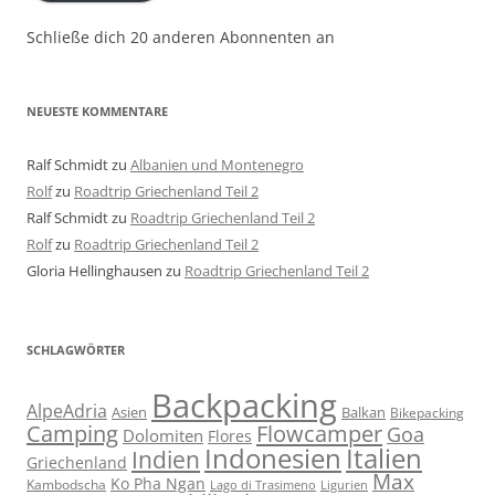
Schließe dich 20 anderen Abonnenten an
NEUESTE KOMMENTARE
Ralf Schmidt
zu
Albanien und Montenegro
Rolf
zu
Roadtrip Griechenland Teil 2
Ralf Schmidt
zu
Roadtrip Griechenland Teil 2
Rolf
zu
Roadtrip Griechenland Teil 2
Gloria Hellinghausen
zu
Roadtrip Griechenland Teil 2
SCHLAGWÖRTER
Backpacking
AlpeAdria
Asien
Balkan
Bikepacking
Flowcamper
Camping
Goa
Dolomiten
Flores
Indonesien
Italien
Indien
Griechenland
Max
Ko Pha Ngan
Kambodscha
Lago di Trasimeno
Ligurien