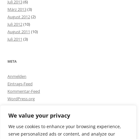
Juli 2013
(6)
März 2013
(3)
August 2012
(2)
Juli 2012
(10)
August 2011
(10)
Juli 2011
(3)
META
Anmelden
Eintrags-Feed
Kommentar-Feed
WordPress.org
We value your privacy
We use cookies to enhance your browsing experience,
serve personalized ads or content, and analyze our
Beiträge
Stolz präsentiert von WordPress