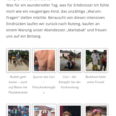
Was für ein wundervoller Tag, was für Erlebnisse! Ich fühle
mich wie ein neugieriges Kind, das unzählige „Warum-
Fragen“ stellen möchte. Berauscht von diesen intensiven
Eindrücken laufen wir zurück nach Ruteng, kaufen an
einem Warung unser Abendessen „Martabak“ und freuen
uns auf ein Bintang.
Rodeln geht
Spuren des Caci
Caci – der
Beckham hätte
immer – auch
–
Kämpfer bei der
seine Freude
auf Beton mit
Peitschenkampfe
Vorbereitung
Plastikdeckeln
s