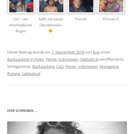
Caci – der
Selfie mit einem
Porträt
Portrait II
abschließende
Überlebenden
Reigen
Dieser Beitrag wurde am
7. September 2018
von
Eve
unter
Backpacking in Asien
,
Flores
,
Indonesien
,
Sabbatical
veröffentlicht.
Schlagwörter:
Backpacking
,
Caci
,
Flores
,
Indonesien
,
Manggarai
,
Ruteng
,
Sabbatical
.
HIER SCHREIBEN …