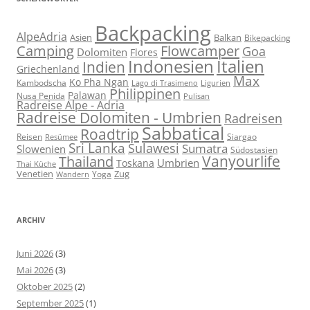
Backpacking
AlpeAdria
Asien
Balkan
Bikepacking
Flowcamper
Camping
Goa
Dolomiten
Flores
Indonesien
Italien
Indien
Griechenland
Max
Ko Pha Ngan
Kambodscha
Lago di Trasimeno
Ligurien
Philippinen
Palawan
Nusa Penida
Pulisan
Radreise Alpe - Adria
Radreise Dolomiten - Umbrien
Radreisen
Sabbatical
Roadtrip
Reisen
Siargao
Resümee
Sri Lanka
Sulawesi
Sumatra
Slowenien
Südostasien
Vanyourlife
Thailand
Umbrien
Toskana
Thai Küche
Venetien
Zug
Yoga
Wandern
ARCHIV
Juni 2026
(3)
Mai 2026
(3)
Oktober 2025
(2)
September 2025
(1)