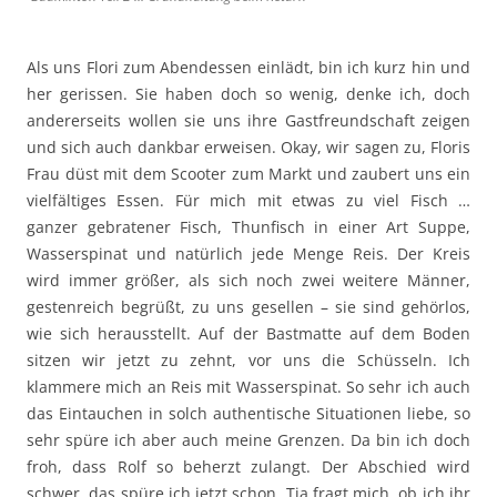
Als uns Flori zum Abendessen einlädt, bin ich kurz hin und
her gerissen. Sie haben doch so wenig, denke ich, doch
andererseits wollen sie uns ihre Gastfreundschaft zeigen
und sich auch dankbar erweisen. Okay, wir sagen zu, Floris
Frau düst mit dem Scooter zum Markt und zaubert uns ein
vielfältiges Essen. Für mich mit etwas zu viel Fisch …
ganzer gebratener Fisch, Thunfisch in einer Art Suppe,
Wasserspinat und natürlich jede Menge Reis. Der Kreis
wird immer größer, als sich noch zwei weitere Männer,
gestenreich begrüßt, zu uns gesellen – sie sind gehörlos,
wie sich herausstellt. Auf der Bastmatte auf dem Boden
sitzen wir jetzt zu zehnt, vor uns die Schüsseln. Ich
klammere mich an Reis mit Wasserspinat. So sehr ich auch
das Eintauchen in solch authentische Situationen liebe, so
sehr spüre ich aber auch meine Grenzen. Da bin ich doch
froh, dass Rolf so beherzt zulangt. Der Abschied wird
schwer, das spüre ich jetzt schon. Tia fragt mich, ob ich ihr