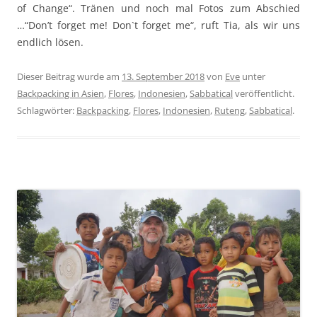
of Change“. Tränen und noch mal Fotos zum Abschied
…“Don’t forget me! Don`t forget me“, ruft Tia, als wir uns
endlich lösen.
Dieser Beitrag wurde am
13. September 2018
von
Eve
unter
Backpacking in Asien
,
Flores
,
Indonesien
,
Sabbatical
veröffentlicht.
Schlagwörter:
Backpacking
,
Flores
,
Indonesien
,
Ruteng
,
Sabbatical
.