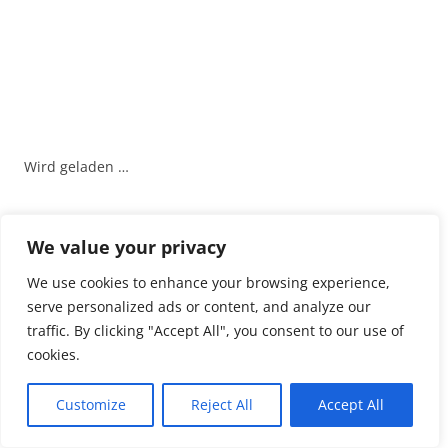
Wird geladen …
We value your privacy
Dieser Beitrag wurde am
24. September 2025
von
Eve und Rolf
unter
Frankreich
,
Roadtrip
,
Van Your Life
veröffentlicht.
We use cookies to enhance your browsing experience,
Schlagwörter:
Ardèche
,
Camping
,
Cèze
,
Flowcamper
,
Frankreich
,
serve personalized ads or content, and analyze our
Roadtrip
,
Südfrankreich
,
Vanyourlife
.
traffic. By clicking "Accept All", you consent to our use of
cookies.
Abonnieren
Customize
Reject All
Accept All
HIER SCHREIBEN …