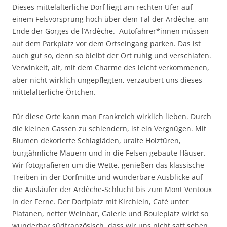
Dieses mittelalterliche Dorf liegt am rechten Ufer auf
einem Felsvorsprung hoch über dem Tal der Ardèche, am
Ende der Gorges de l’Ardèche. Autofahrer*innen müssen
auf dem Parkplatz vor dem Ortseingang parken. Das ist
auch gut so, denn so bleibt der Ort ruhig und verschlafen.
Verwinkelt, alt, mit dem Charme des leicht verkommenen,
aber nicht wirklich ungepflegten, verzaubert uns dieses
mittelalterliche Örtchen.
Für diese Orte kann man Frankreich wirklich lieben. Durch
die kleinen Gassen zu schlendern, ist ein Vergnügen. Mit
Blumen dekorierte Schlagläden, uralte Holztüren,
burgähnliche Mauern und in die Felsen gebaute Häuser.
Wir fotografieren um die Wette, genießen das klassische
Treiben in der Dorfmitte und wunderbare Ausblicke auf
die Ausläufer der Ardèche-Schlucht bis zum Mont Ventoux
in der Ferne. Der Dorfplatz mit Kirchlein, Café unter
Platanen, netter Weinbar, Galerie und Bouleplatz wirkt so
wunderbar südfranzösisch, dass wir uns nicht satt sehen